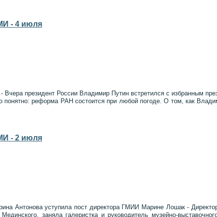
И - 4 июля
 - Вчера президент России Владимир Путин встретился с избранным пр
ло понятно: реформа РАН состоится при любой погоде. О том, как Вла
И - 2 июля
Ирина Антонова уступила пост директора ГМИИ Марине Лошак - Директо
Мединского, заняла галеристка и руководитель музейно-выставочно