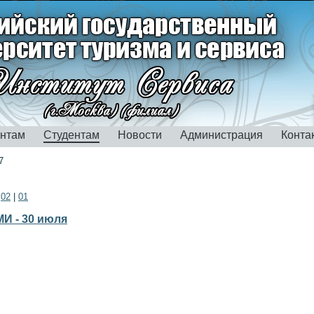
ентам
Студентам
Новости
Администрация
Конта
7
|
02
|
01
И - 30 июля