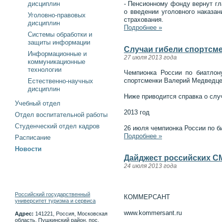
дисциплин
- Пенсионному фонду вернут гл
о введении уголовного наказа
Уголовно-правовых
страхования.
дисциплин
Подробнее »
Системы обработки и
защиты информации
Случаи гибели спортсмен
Информационные и
27 июля 2013 года
коммуникационные
технологии
Чемпионка России по биатлон
спортсменки Валерий Медведцев
Естественно-научных
дисциплин
Ниже приводится справка о слу
Учебный отдел
2013 год
Отдел воспитательной работы
Студенческий отдел кадров
26 июля чемпионка России по б
Подробнее »
Расписание
Новости
Дайджест российских СМ
24 июля 2013 года
Российский государственный
КОММЕРСАНТ
университет туризма и сервиса
www.kommersant.ru
Адрес:
141221, Россия, Московская
область, Пушкинский район, пос.