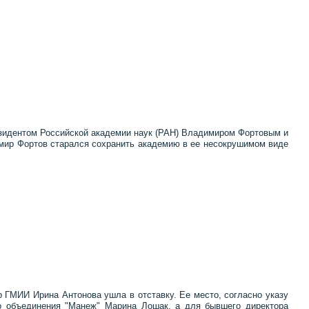
езидентом Российской академии наук (РАН) Владимиром Фортовым и
димир Фортов старался сохранить академию в ее несокрушимом виде
р ГМИИ Ирина Антонова ушла в отставку. Ее место, согласно указу
го объединения "Манеж" Марина Лошак, а для бывшего директора