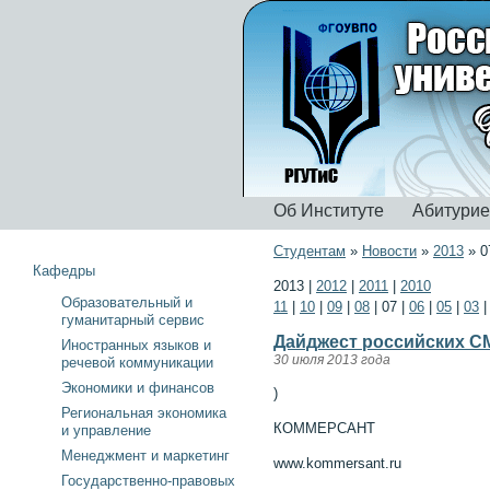
Об Институте
Абитури
Студентам
»
Новости
»
2013
»
0
Кафедры
2013
|
2012
|
2011
|
2010
Образовательный и
11
|
10
|
09
|
08
|
07
|
06
|
05
|
03
гуманитарный сервис
Дайджест российских СМ
Иностранных языков и
30 июля 2013 года
речевой коммуникации
Экономики и финансов
)
Региональная экономика
КОММЕРСАНТ
и управление
Менеджмент и маркетинг
www.kommersant.ru
Государственно-правовых