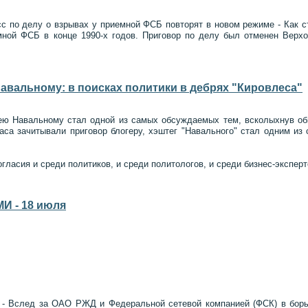
сс по делу о взрывах у приемной ФСБ повторят в новом режиме - Как с
мной ФСБ в конце 1990-х годов. Приговор по делу был отменен Верх
авальному: в поисках политики в дебрях "Кировлеса"
ею Навальному стал одной из самых обсуждаемых тем, всколыхнув общ
аса зачитывали приговор блогеру, хэштег "Навального" стал одним из
гласия и среди политиков, и среди политологов, и среди бизнес-эксперт
И - 18 июля
ю - Вслед за ОАО РЖД и Федеральной сетевой компанией (ФСК) в бор