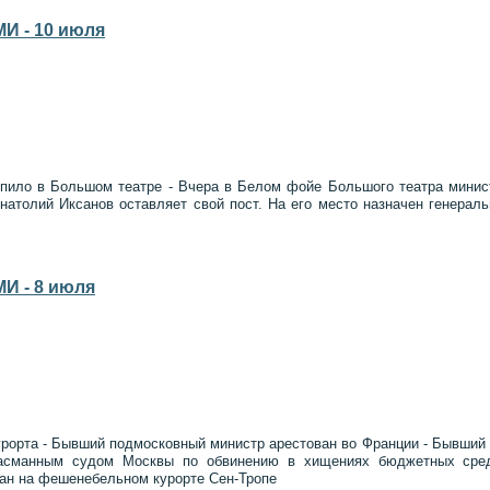
И - 10 июля
упило в Большом театре - Вчера в Белом фойе Большого театра мини
натолий Иксанов оставляет свой пост. На его место назначен генерал
И - 8 июля
курорта - Бывший подмосковный министр арестован во Франции - Бывший
Басманным судом Москвы по обвинению в хищениях бюджетных сре
ан на фешенебельном курорте Сен-Тропе