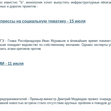
ло известно "Ъ", монополия хочет выпустить инфраструктурные облиг
ных и дорогих проектов -
прессы на социальную тематику - 15 июля
ГЭ - Глава Рособрнадзора Иван Муравьев в ближайшее время покинет 
ев покидает ведомство по собственному желанию. Однако эксперты ув
зить атаки критиков против
И - 11 июля
 предпринимателей - Премьер-министр Дмитрий Медведев провел очеред
авной новостью встречи стало отсутствие крупных проблем и поводов д