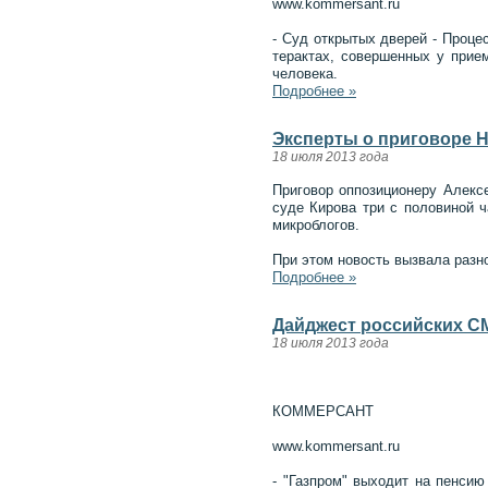
www.kommersant.ru
- Суд открытых дверей - Проце
терактах, совершенных у прие
человека.
Подробнее »
Эксперты о приговоре Н
18 июля 2013 года
Приговор оппозиционеру Алекс
суде Кирова три с половиной ч
микроблогов.
При этом новость вызвала разно
Подробнее »
Дайджест российских СМ
18 июля 2013 года
КОММЕРСАНТ
www.kommersant.ru
- "Газпром" выходит на пенси