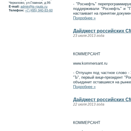
Черкизово, ул.Главная, д.99.
- "Роснефть" перепрограммиру
E-mail:
admin@is-rgutis.ru
поддерживали "Роснефть" и "
Телефон:
+7 (495) 940-83-60
настаивает на принятии докумен
Подробнее »
Дайджест российских СМ
23 июля 2013 года
КОММЕРСАНТ
www.kommersant.ru
- Отпущен под частное слово -
"Ъ", первый вице-президент "Р
объединит оставшиеся на рынк
Подробнее »
Дайджест российских СМ
22 июля 2013 года
КОММЕРСАНТ