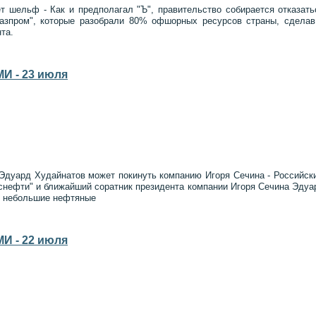
ет шельф - Как и предполагал "Ъ", правительство собирается отказат
Газпром", которые разобрали 80% офшорных ресурсов страны, сделав
та.
И - 23 июля
 Эдуард Худайнатов может покинуть компанию Игоря Сечина - Российск
оснефти" и ближайший соратник президента компании Игоря Сечина Эдуар
е небольшие нефтяные
И - 22 июля