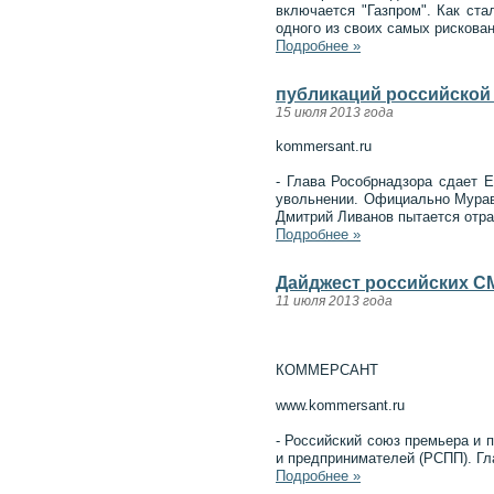
включается "Газпром". Как ста
одного из своих самых рискован
Подробнее »
публикаций российской 
15 июля 2013 года
kommersant.ru
- Глава Рособрнадзора сдает Е
увольнении. Официально Муравь
Дмитрий Ливанов пытается отра
Подробнее »
Дайджест российских СМ
11 июля 2013 года
КОММЕРСАНТ
www.kommersant.ru
- Российский союз премьера и
и предпринимателей (РСПП). Гл
Подробнее »