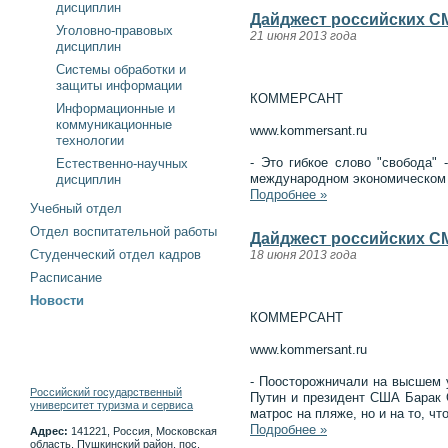
дисциплин
Дайджест российских СМ
Уголовно-правовых
21 июня 2013 года
дисциплин
Системы обработки и
защиты информации
КОММЕРСАНТ
Информационные и
коммуникационные
www.kommersant.ru
технологии
- Это гибкое слово "свобода"
Естественно-научных
международном экономическом ф
дисциплин
Подробнее »
Учебный отдел
Отдел воспитательной работы
Дайджест российских СМ
Студенческий отдел кадров
18 июня 2013 года
Расписание
Новости
КОММЕРСАНТ
www.kommersant.ru
- Поосторожничали на высшем 
Российский государственный
Путин и президент США Барак О
университет туризма и сервиса
матрос на пляже, но и на то, чт
Подробнее »
Адрес:
141221, Россия, Московская
область, Пушкинский район, пос.