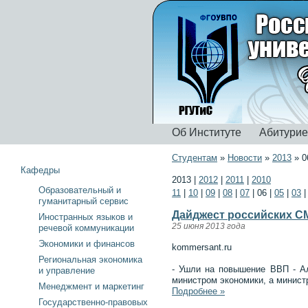
Об Институте
Абитури
Студентам
»
Новости
»
2013
»
0
Кафедры
2013
|
2012
|
2011
|
2010
Образовательный и
11
|
10
|
09
|
08
|
07
|
06
|
05
|
03
гуманитарный сервис
Дайджест российских СМ
Иностранных языков и
25 июня 2013 года
речевой коммуникации
Экономики и финансов
kommersant.ru
Региональная экономика
- Ушли на повышение ВВП - А
и управление
министром экономики, а минис
Менеджмент и маркетинг
Подробнее »
Государственно-правовых