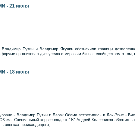
И - 21 июня
 - Владимир Путин и Владимир Якунин обозначили границы дозволенн
оруме организовал дискуссию с мировым бизнес-сообществом о том, на
И - 18 июня
уровне - Владимир Путин и Барак Обама встретились в Лох-Эрне - Вч
бама. Специальный корреспондент "Ъ" Андрей Колесников обратил вним
о в оценках происходящего,