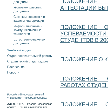
ПОЛОЖЕНИЕ 
дисциплин
АТТЕСТАЦИИ ВЫП
Уголовно-правовых
дисциплин
Системы обработки и
защиты информации
ПОЛОЖЕНИЕ О
Информационные и
коммуникационные
УСПЕВАЕМОСТ
технологии
СТУДЕНТОВ В 20
Естественно-научных
дисциплин
Учебный отдел
Отдел воспитательной работы
ПОЛОЖЕНИЕ О 
Студенческий отдел кадров
Расписание
Новости
ПОЛОЖЕНИЕ 
РАБОТАХ СТУДЕ
Российский государственный
университет туризма и сервиса
ПОЛОЖЕНИЕ О
Адрес:
141221, Россия, Московская
область, Пушкинский район, пос.