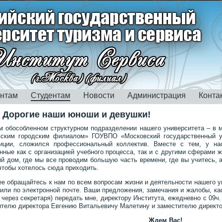
ентам
Студентам
Новости
Администрация
Конта
 Дорогие наши юноши и девушки!
м обособленном структурном подразделении нашего университета – в м
ским городским филиалом» ГОУВПО «Московский государственный ун
ции, сложился профессиональный коллектив. Вместе с тем, у нас
нные как с организацией учебного процесса, так и с другими сферами 
й дом, где мы все проводим большую часть времени, где вы учитесь, а
 чтобы хотелось сюда приходить.
ее обращайтесь к нам по всем вопросам жизни и деятельности нашего 
 или по электронной почте. Ваши предложения, замечания и жалобы, к
через секретаря) передать мне, директору Института, ежедневно с 09ч.
ителю директора Евгению Витальевичу Малетину и заместителю директ
Ждем Вас!