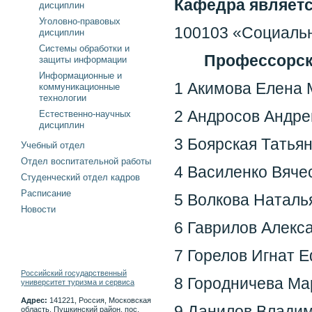
Кафедра являетс
дисциплин
Уголовно-правовых
100103 «Социальн
дисциплин
Системы обработки и
Профессорск
защиты информации
Информационные и
1 Акимова Елена 
коммуникационные
технологии
2 Андросов Андре
Естественно-научных
дисциплин
3 Боярская Татьян
Учебный отдел
Отдел воспитательной работы
4 Василенко Вяче
Студенческий отдел кадров
Расписание
5 Волкова Наталь
Новости
6 Гаврилов Алекса
7 Горелов Игнат 
Российский государственный
8 Городничева Ма
университет туризма и сервиса
Адрес:
141221, Россия, Московская
9 Данилов Владим
область, Пушкинский район, пос.