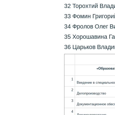
32 Торохтий Влад
33 Фомин Григори
34 Фролов Олег Ви
35 Хорошавина Г
36 Царьков Влади
«Образова
1
Введение в специально
2
Делопроизводство
3
Документационное обес
4
Документоведение