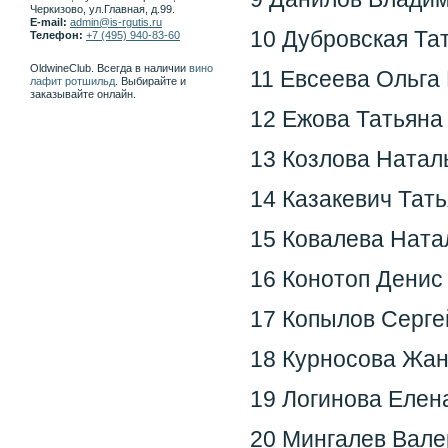
Черкизово, ул.Главная, д.99.
E-mail:
admin@is-rgutis.ru
10 Дубровская Та
Телефон:
+7 (495) 940-83-60
OldwineClub. Всегда в наличии
вино
11 Евсеева Ольга 
лафит ротшильд
. Выбирайте и
заказывайте онлайн.
12 Ежова Татьяна
13 Козлова Натал
14 Казакевич Тат
15 Ковалева Ната
16 Конотоп Денис
17 Копылов Серге
18 Курносова Жан
19 Логинова Елен
20 Мингалев Вале