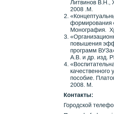
Литвинов В.Н.,
2008 .М.
«Концептуальны
формирования с
Монография. Хр
«Организационн
повышения эфф
программ ВУЗа»
А.В. и др. изд. 
«Воспитательна
качественного 
пособие. Платон
2008. М.
Контакты:
Городской телефо