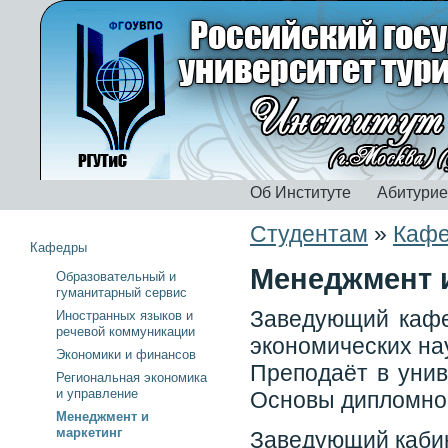
Об Институте
Абитури
Студентам
»
Каф
Кафедры
Менеджмент 
Образовательный и
гуманитарный сервис
Заведующий кафе
Иностранных языков и
речевой коммуникации
экономических на
Экономики и финансов
Преподаёт в унив
Региональная экономика
и управление
Основы дипломног
Менеджмент и
маркетинг
Заведующий каби