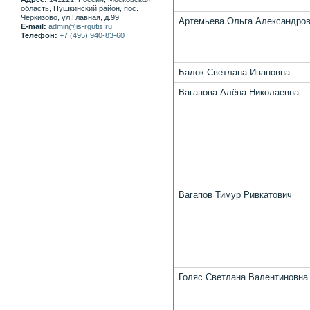
область, Пушкинский район, пос.
Черкизово, ул.Главная, д.99.
Артемьева Ольга Александро
E-mail:
admin@is-rgutis.ru
Телефон:
+7 (495) 940-83-60
Балок Светлана Ивановна
Вагапова Алёна Николаевна
Вагапов Тимур Ривкатович
Голяс Светлана Валентиновна