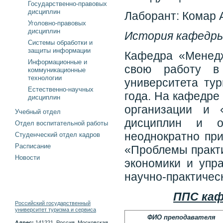
Государственно-правовых
дисциплин
Лаборант: Комар 
Уголовно-правовых
дисциплин
История кафедр
Системы обработки и
защиты информации
Кафедра «Менедж
Информационные и
свою работу в 
коммуникационные
технологии
университета ту
Естественно-научных
года. На кафедре
дисциплин
организации и 
Учебный отдел
дисциплин и о
Отдел воспитательной работы
неоднократно пр
Студенческий отдел кадров
Расписание
«Проблемы практи
Новости
экономики и упр
научно-практичес
ППС каф
Российский государственный
университет туризма и сервиса
ФИО преподавателя
Адрес:
141221, Россия, Московская