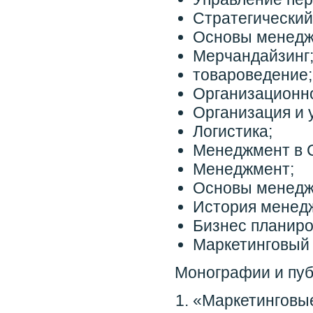
Стратегический
Основы менедж
Мерчандайзинг
товароведение;
Организационн
Организация и 
Логистика;
Менеджмент в 
Менеджмент;
Основы менедж
История менед
Бизнес планиро
Маркетинговый
Монографии и пу
«Маркетинговые