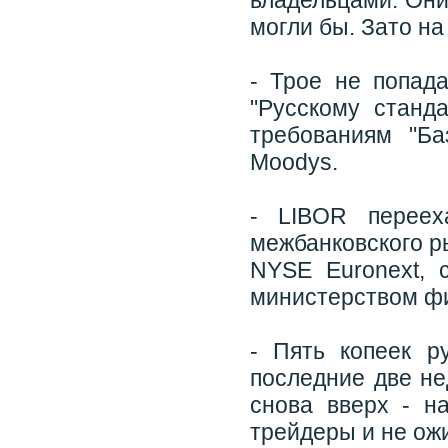
владельцами. Они
могли бы. Зато на
- Трое не попада
"Русскому станд
требованиям "Баз
Moodys.
- LIBOR переех
межбанковского р
NYSE Euronext, 
министерством ф
- Пять копеек р
последние две не
снова вверх - н
трейдеры и не ож