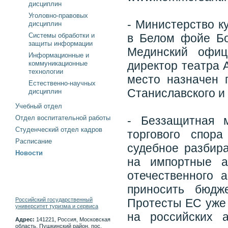
дисциплин
Уголовно-правовых
- Министерство к
дисциплин
Системы обработки и
в Белом фойе Бо
защиты информации
Мединский офиц
Информационные и
директор театра 
коммуникационные
технологии
место назначен 
Естественно-научных
Станиславского и
дисциплин
Учебный отдел
Отдел воспитательной работы
- Беззащитная 
Студенческий отдел кадров
торгового спор
Расписание
судебное разбира
Новости
на импортные а
отечественного 
приносить бюдж
Российский государственный
Протесты ЕС уже 
университет туризма и сервиса
на российских а
Адрес:
141221, Россия, Московская
область, Пушкинский район, пос.