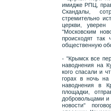
имидже РПЦ, прав
Скандалы, со
стремительно ис
церкви, уверен
"Московским нов
происходят так 
общественную об
- "Крымск все пе
наводнения на К
кого спасали и ч
горах в ночь на
наводнения в К
площадки, отпр
добровольцами и
новости" погов