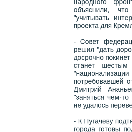
народного фрон
объяснили, что
"учитывать инте
проекта для Кремл
- Совет федерац
решил "дать доро
досрочно покинет
станет шестым
"национализации
потребовавшей от
Дмитрий Анань
"заняться чем-то
не удалось перев
- К Пугачеву под
города готовы по