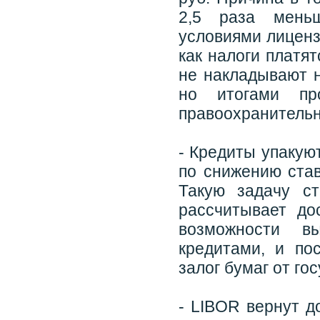
2,5 раза мень
условиями лицензи
как налоги платя
не накладывают н
но итогами пр
правоохранительн
- Кредиты упакую
по снижению став
Такую задачу с
рассчитывает до
возможности вы
кредитами, и по
залог бумаг от го
- LIBOR вернут д