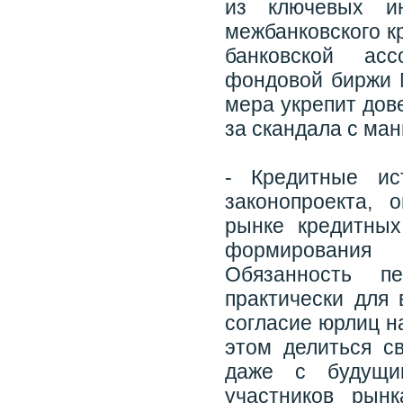
из ключевых ин
межбанковского к
банковской ас
фондовой биржи N
мера укрепит дов
за скандала с ма
- Кредитные ис
законопроекта,
рынке кредитных
формирования 
Обязанность п
практически для 
согласие юрлиц н
этом делиться с
даже с будущи
участников рын