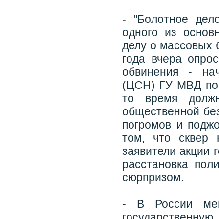
- "Болотное дел
одного из основ
делу о массовых 
года вчера опро
обвинения - на
(ЦСН) ГУ МВД по
то время должн
общественной без
погромов и поджо
том, что сквер
заявители акции г
расстановка пол
сюрпризом.
- В России ме
государственную