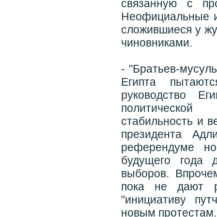
связанную с пр
Неофициальные и
сложившиеся у жу
чиновниками.
- "Братьев-мусул
Египта пытают
руководство Ег
политической
стабильность и в
президента Адл
референдуме но
будущего года 
выборов. Впроче
пока не дают ре
"инициативу пут
новым протестам.