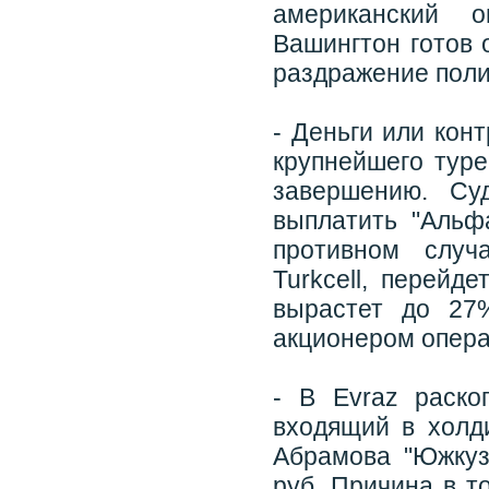
американский о
Вашингтон готов 
раздражение поли
- Деньги или кон
крупнейшего туре
завершению. Су
выплатить "Альф
противном случ
Turkcell, перейд
вырастет до 27
акционером опера
- В Evraz раско
входящий в холд
Абрамова "Южкуз
руб. Причина в т