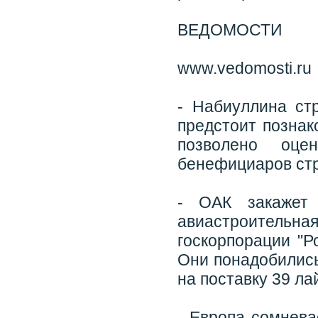
ВЕДОМОСТИ
www.vedomosti.ru
- Набиуллина ст
предстоит познак
позволено оце
бенефициаров ст
- ОАК закажет
авиастроительн
госкорпорации "Р
Они понадобилис
на поставку 39 л
- Европа сомнева