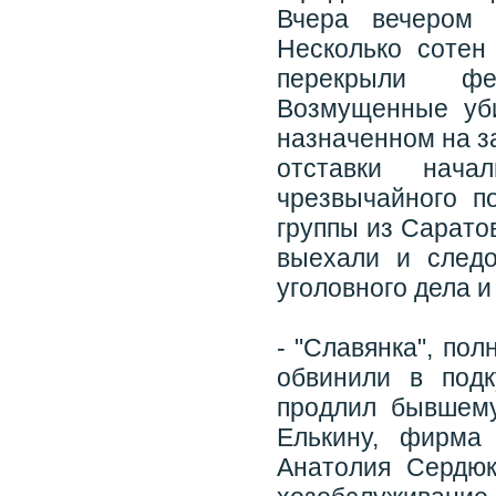
Вчера вечером 
Несколько сотен
перекрыли фед
Возмущенные уб
назначенном на з
отставки нача
чрезвычайного п
группы из Сарато
выехали и следо
уголовного дела 
- "Славянка", по
обвинили в под
продлил бывшему
Елькину, фирма
Анатолия Сердю