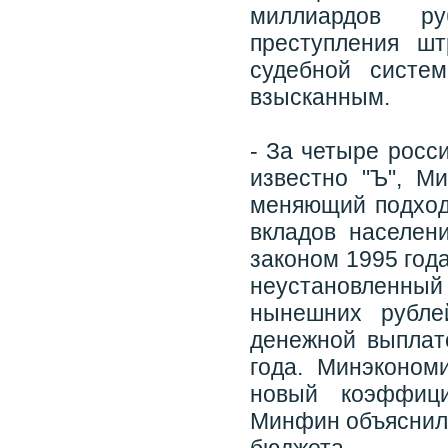
миллиардов ру
преступления ш
судебной систе
взысканным.
- За четыре росс
известно "Ъ", М
меняющий подход
вкладов населен
законом 1995 год
неустановленный 
нынешних рубле
денежной выплат
года. Минэконом
новый коэффици
Минфин объяснил