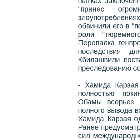
пытках заключенн
"принес огро
злоупотребления
обвинили его в "
роли "тюремног
Перепалка генпр
последствия дл
Кбилашвили пост
преследованию со
- Хамида Карзая
полностью поки
Обамы всерьез 
полного вывода в
Хамида Карзая о
Ранее предусматр
сил международно