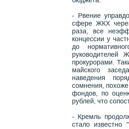
бюджета.
- Рвение управд
сфере ЖКХ через
раза, все неэф
концессии у част
до нормативно
руководителей 
прокурорами. Так
майского засед
наведения пор
сомнения, похоже
фондов, по оцен
рублей, что сопос
- Кремль продолж
стало известно 