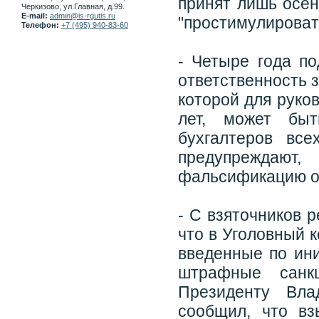
принят лишь осен
Черкизово, ул.Главная, д.99.
E-mail:
admin@is-rgutis.ru
"простимулироват
Телефон:
+7 (495) 940-83-60
- Четыре года по
ответственность 
которой для руко
лет, может быт
бухгалтеров вс
предупреждают
фальсификацию о
- С взяточников 
что в Уголовный 
введенные по ин
штрафные санк
Президенту Вла
сообщил, что вз