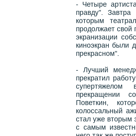
- Четыре артиста
правду". Завтра
которым театра
продолжает свой 
экранизации собс
киноэкран были 
прекрасном".
- Лучший менед
прекратил работ
супертяжелом 
прекращении с
Поветкин, кот
колоссальный аж
стал уже вторым 
с самым известн
него так же пост