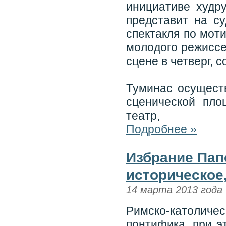
инициативе худр
представит на с
спектакля по мот
молодого режиссе
сцене в четверг, 
Туминас осущест
сценической пло
театр,
Подробнее »
Избрание Пап
историческое,
14 марта 2013 года
Римско-католич
понтифика, при э