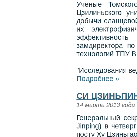
Ученые Томског
Цзилиньского ун
добычи сланцевой
их электрофизи
эффективност
замдиректора по
технологий ТПУ В
"Исследования ве
Подробнее »
СИ ЦЗИНЬПИ
14 марта 2013 года
Генеральный сек
Jinping) в четве
посту Ху Цзиньтао