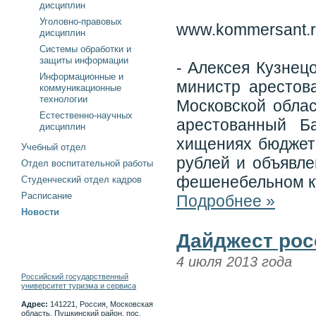
дисциплин
Уголовно-правовых
www.kommersant.
дисциплин
Системы обработки и
защиты информации
- Алексея Кузнец
Информационные и
министр арестов
коммуникационные
технологии
Московской облас
Естественно-научных
арестованный Б
дисциплин
хищениях бюджет
Учебный отдел
рублей и объявл
Отдел воспитательной работы
фешенебельном к
Студенческий отдел кадров
Расписание
Подробнее »
Новости
Дайджест рос
4 июля 2013 года
Российский государственный
университет туризма и сервиса
Адрес:
141221, Россия, Московская
область, Пушкинский район, пос.