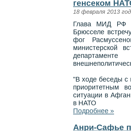
генсеком НАТ
18 февраля 2013 го
Глава МИД РФ С
Брюсселе встреч
фог Расмуссен
министерской вс
департаменте
внешнеполитическ
"В ходе беседы с
приоритетным в
ситуации в Афган
в НАТО
Подробнее »
Анри-Сафье п