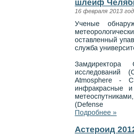
шлейф Челяб
16 февраля 2013 го
Ученые обнару
метеорологиче
оставленный упав
служба университ
Замдиректора 
исследований (C
Atmosphere - C
инфракрасные и
метеоспутникам
(Defense
Подробнее »
Астероид 201