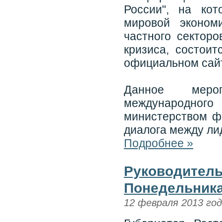
России", на ко
мировой эконом
частного сектор
кризиса, состои
официальном сай
Данное мероп
международно
министерством ф
диалога между л
Подробнее »
Руководитель
Понедельника
12 февраля 2013 го