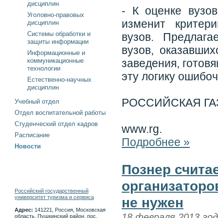
дисциплин
- К оценке вузо
Уголовно-правовых
изменит критер
дисциплин
Системы обработки и
вузов. Предлага
защиты информации
вузов, оказавши
Информационные и
коммуникационные
заведения, готов
технологии
эту логику ошибоч
Естественно-научных
дисциплин
РОССИЙСКАЯ ГА
Учебный отдел
Отдел воспитательной работы
Студенческий отдел кадров
www.rg.
Расписание
Подробнее »
Новости
Познер считае
организаторо
Российский государственный
университет туризма и сервиса
не нужен
Адрес:
141221, Россия, Московская
18 февраля 2013 го
область, Пушкинский район, пос.