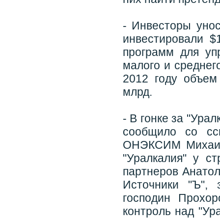
- Инвесторы унос
инвестировали $
программ для уп
малого и среднего
2012 году объем
млрд.
- В гонке за "Ура
сообщило со сс
ОНЭКСИМ Михаил
"Уралкалия" у с
партнеров Анатол
Источники "Ъ", 
господин Прохор
контроль над "Ур