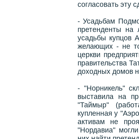
согласовать эту с
- Усадьбам Подмо
претенденты на 
усадьбы купцов 
желающих - не т
церкви предприят
правительства Та
доходных домов н
- "Норникель" ск
выставила на пр
"Таймыр" (рабо
купленная у "Аэр
активам не проя
"Нордавиа" могли
них найти претенд