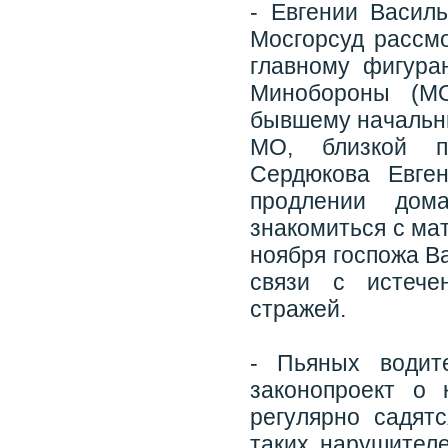
- Евгении Васил
Мосгорсуд рассм
главному фигура
Минобороны (МО
бывшему начальн
МО, близкой п
Сердюкова Евге
продлении дом
знакомиться с ма
ноября госпожа В
связи с истече
стражей.
- Пьяных водит
законопроект о
регулярно садят
таких нарушител