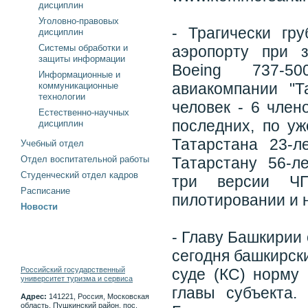
дисциплин
Уголовно-правовых
- Трагически гр
дисциплин
Системы обработки и
аэропорту при 
защиты информации
Boeing 737-5
Информационные и
авиакомпании "Т
коммуникационные
технологии
человек - 6 член
Естественно-научных
последних, по у
дисциплин
Татарстана 23-
Учебный отдел
Отдел воспитательной работы
Татарстану 56-л
Студенческий отдел кадров
три версии ЧП
Расписание
пилотировании и 
Новости
- Главу Башкирии 
сегодня башкирск
Российский государственный
суде (КС) норму 
университет туризма и сервиса
главы субъекта.
Адрес:
141221, Россия, Московская
область, Пушкинский район, пос.