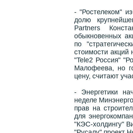
- "Ростелеком" и
долю крупнейше
Partners Конс
обыкновенных акц
по "стратегиче
стоимости акций 
"Tele2 Россия" "
Малофеева, но г
цену, считают уча
- Энергетики на
неделе Минэнерго
прав на строите
для энергокомпа
"КЭС-холдингу" В
"Русалу" проект 