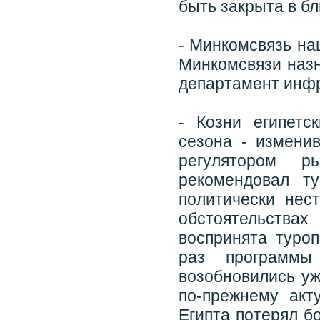
быть закрыта в б
- Минкомсвязь на
Минкомсвязи назн
департамент инфр
- Козни египетс
сезона - измени
регулятором р
рекомендовал т
политически нес
обстоятельства
воспринята туроп
раз программы
возобновились уж
по-прежнему акт
Египта потерял б