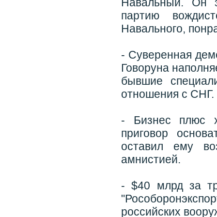
Навальный. Он з
партию вождис
Навального, понр
- Суверенная дем
Говоруна наполня
бывшие специали
отношения с СНГ.
- Бизнес плюс 
приговор основ
оставил ему во
амнистией.
- $40 млрд за т
"Рособоронэкс
российских вооруж