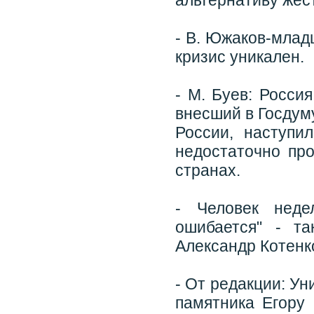
альтернативу жес
- В. Южаков-млад
кризис уникален.
- М. Буев: Росси
внесший в Госдум
России, наступи
недостаточно пр
странах.
- Человек неде
ошибается" - та
Александр Котенк
- От редакции: Ун
памятника Егору 