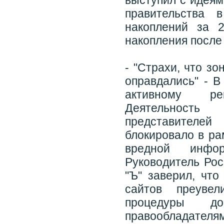
выступил с идея
правительства 
накоплений за 
накопления после 
- "Страхи, что з
оправдались" - В
активному рег
Деятельность
представителей
блокировало в ра
вредной инфор
Руководитель Р
"Ъ" заверил, чт
сайтов преуве
процедуры д
правообладате