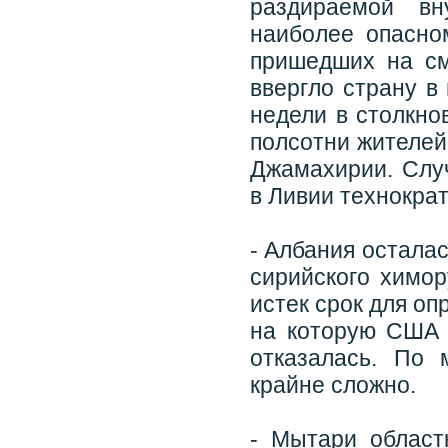
раздираемой вн
наиболее опасно
пришедших на с
ввергло страну в
недели в столкн
полсотни жителей
Джамахирии. Слу
в Ливии технократ
- Албания остала
сирийского химор
истек срок для о
на которую США 
отказалась. По 
крайне сложно.
- Мытари област