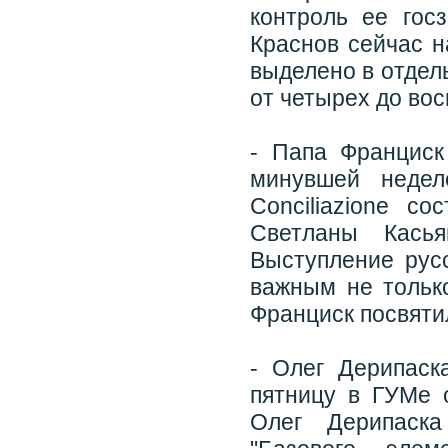
контроль ее гос
Краснов сейчас н
выделено в отдел
от четырех до вос
- Папа Франциск
минувшей недел
Conciliazione с
Светланы Кась
Выступление рус
важным не тольк
Франциск посвятил
- Олег Дерипас
пятницу в ГУМе 
Олег Дерипаска