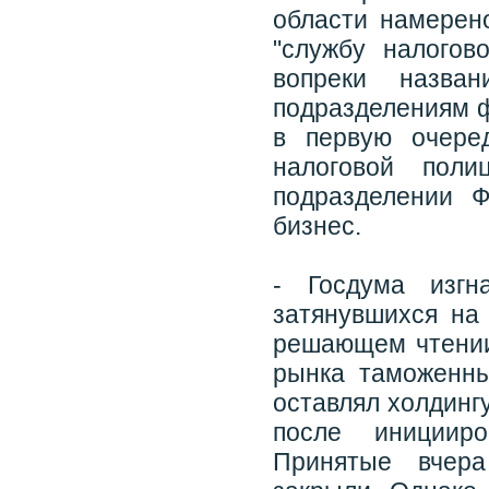
области намерен
"службу налогов
вопреки назва
подразделениям ф
в первую очере
налоговой поли
подразделении 
бизнес.
- Госдума изг
затянувшихся на 
решающем чтении
рынка таможенны
оставлял холдинг
после инициир
Принятые вчера