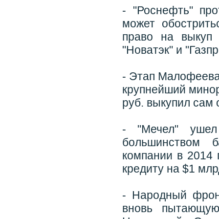
- "Роснефть" про
может обострить
право на выкуп 
"Новатэк" и "Газп
- Этап Малофеева
крупнейший минор
руб. выкупил сам 
- "Мечел" ушел
большинством б
компании в 2014 
кредиту на $1 млр
- Народный фрон
вновь пытающуюс