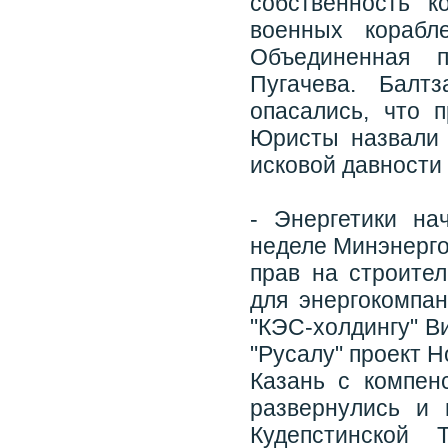
собственность к
военных корабл
Объединенная 
Пугачева. Балт
опасались, что 
Юристы назвали 
исковой давности 
- Энергетики на
неделе Минэнерго
прав на строите
для энергокомпа
"КЭС-холдингу" В
"Русалу" проект 
Казань с компен
развернулись и 
Кудепстинской