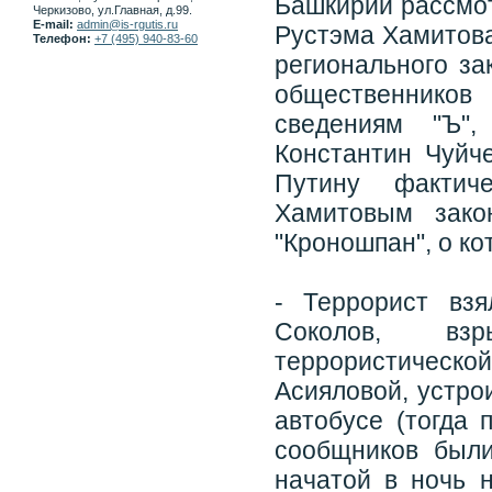
Башкирии рассмот
Черкизово, ул.Главная, д.99.
E-mail:
admin@is-rgutis.ru
Рустэма Хамитова
Телефон:
+7 (495) 940-83-60
регионального за
общественников
сведениям "Ъ",
Константин Чуйч
Путину фактич
Хамитовым зако
"Кроношпан", о ко
- Террорист вз
Соколов, взр
террористической
Асияловой, устро
автобусе (тогда 
сообщников были
начатой в ночь 