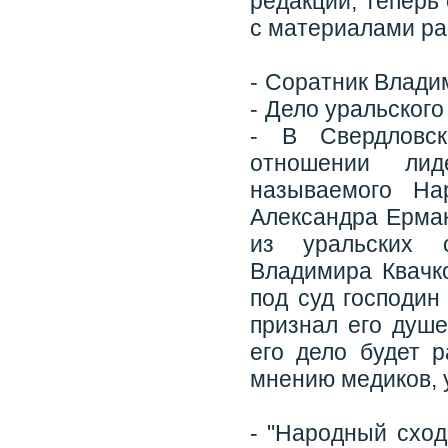
редакции, теперь
с материалами ра
- Соратник Влади
- Дело уральског
- В Свердловск
отношении лид
называемого На
Александра Ермак
из уральских с
Владимира Квачк
под суд господин
признал его душ
его дело будет р
мнению медиков, 
- "Народный сход