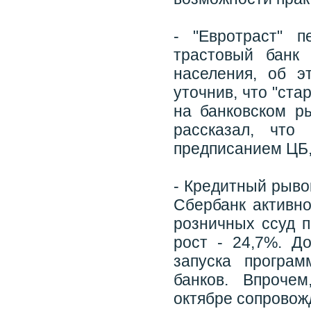
- "Евротраст" 
трастовый банк 
населения, об э
уточнив, что "ст
на банковском ры
рассказал, что
предписанием ЦБ,
- Кредитный рывок
Сбербанк активн
розничных ссуд п
рост - 24,7%. Д
запуска програ
банков. Впроче
октябре сопровож