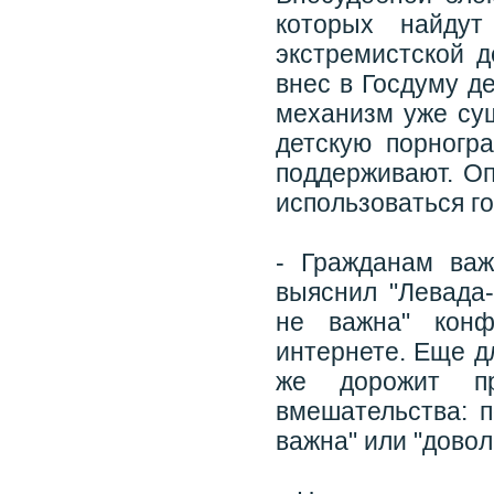
которых найду
экстремистской д
внес в Госдуму д
механизм уже су
детскую порногр
поддерживают. Оп
использоваться г
- Гражданам важ
выяснил "Левада-
не важна" конф
интернете. Еще д
же дорожит пр
вмешательства: п
важна" или "дово