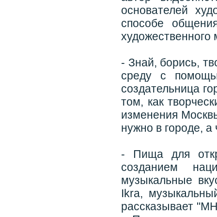
основателей худо
способе общени
художественного
- Знай, борись, т
среду с помощь
создательница го
том, как творчес
изменения Москвы
нужно в городе, а 
- Пища для отк
созданием нац
музыкальные вку
Ikra, музыкальны
рассказывает "МН