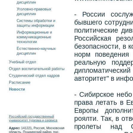
дисциплин
Уголовно-правовых
- России сослу
дисциплин
Системы обработки и
бывшего сотрудни
защиты информации
политические ди
Информационные и
Российская рез
коммуникационные
технологии
безопасности, в 
Естественно-научных
норм поведения 
дисциплин
реальную подде
Учебный отдел
Отдел воспитательной работы
дипломатический
Студенческий отдел кадров
авторитет" в инф
Расписание
Новости
- Сибирское небо
права летать в Е
Европы дополни
Российский государственный
роялти. Так, в о
университет туризма и сервиса
пролеты над С
Адрес:
141221, Россия, Московская
область, Пушкинский район, пос.