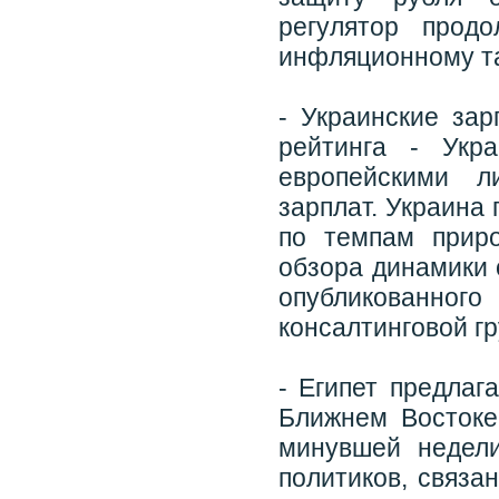
регулятор прод
инфляционному та
- Украинские за
рейтинга - Укр
европейскими 
зарплат. Украина 
по темпам приро
обзора динамики 
опубликованн
консалтинговой г
- Египет предлаг
Ближнем Востоке
минувшей недели
политиков, связа