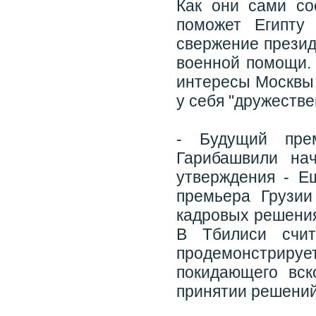
Как они сами со
поможет Египту
свержение презид
военной помощи. 
интересы Москвы 
у себя "дружеств
- Будущий пре
Гарибашвили на
утверждения - Е
премьера Грузи
кадровых решения
В Тбилиси счит
продемонстрирует
покидающего вск
принятии решений