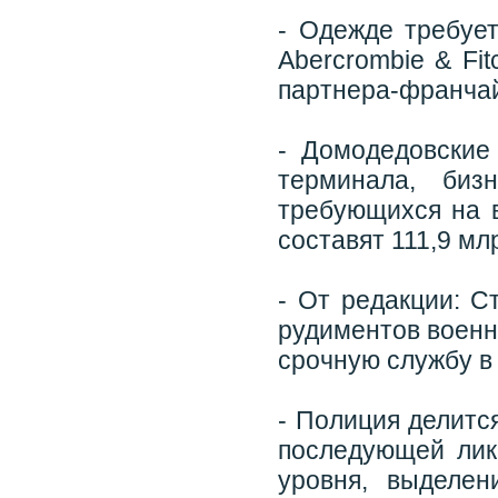
- Одежде требуе
Abercrombie & Fi
партнера-франча
- Домодедовские
терминала, биз
требующихся на в
составят 111,9 мл
- От редакции: С
рудиментов военно
срочную службу в
- Полиция делитс
последующей лик
уровня, выделен