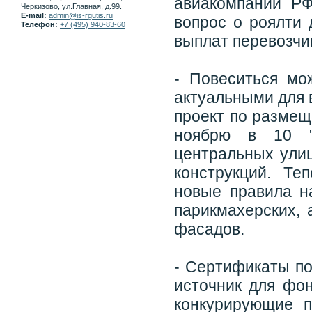
авиакомпании РФ
Черкизово, ул.Главная, д.99.
E-mail:
admin@is-rgutis.ru
вопрос о роялти 
Телефон:
+7 (495) 940-83-60
выплат перевозчи
- Повеситься мо
актуальными для 
проект по размещ
ноябрю в 10 "
центральных ули
конструкций. Те
новые правила на
парикмахерских, 
фасадов.
- Сертификаты п
источник для фо
конкурирующие п