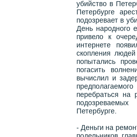
убийство в Петер
Петербурге арес
подозревает в уб
День народного е
привело к очер
интернете появ
скопления людей
попытались пров
погасить волне
вычислил и заде
предполагаемо
перебраться на 
подозреваемых
Петербурге.
- Деньги на ремон
подельников гла