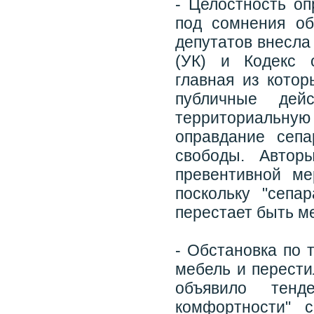
- Целостность оп
под сомнения об
депутатов внесла
(УК) и Кодекс 
главная из кото
публичные дей
территориальну
оправдание сеп
свободы. Автор
превентивной ме
поскольку "сепа
перестает быть м
- Обстановка по 
мебель и перести
объявило тенд
комфортности" 