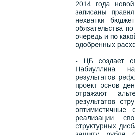
2014 года новой
записаны правил
нехватки бюджет
обязательства по
очередь и по как
одобренных расхо
- ЦБ создает с
Набиуллина на
результатов реф
проект основ ден
отражают альте
результатов стр
оптимистичные 
реализации св
структурных дисб
защиту рубля о