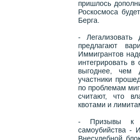
пришлось дополни
Роскосмоса буде
Берга.
- Легализовать
предлагают вар
Иммигрантов надо
интегрировать в 
выгоднее, чем 
участники проше
по проблемам миг
считают, что в
квотами и лимита
- Призывы к б
самоубийства - И
Внесудебной бло