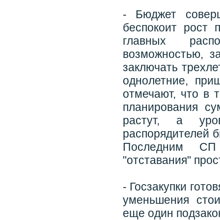
- Бюджет совер
беспокоит рост 
главных расп
возможностью, з
заключать трехле
однолетние, при
отмечают, что в 
планирования су
растут, а уро
распорядителей б
Последним СП 
"отставания" про
- Госзакупки гот
уменьшения стои
еще один подзако