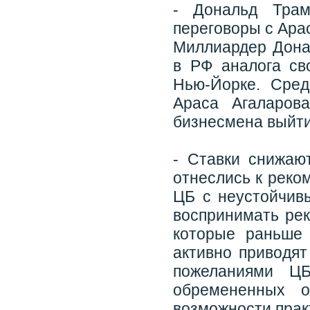
- Дональд Тра
переговоры с Ара
Миллиардер Дона
в РФ аналога св
Нью-Йорке. Сред
Араса Агаларов
бизнесмена выйти
- Ставки снижаю
отнеслись к реко
ЦБ с неустойчив
воспринимать рек
которые раньше 
активно приводят
пожеланиями ЦБ
обремененных о
возможности прак