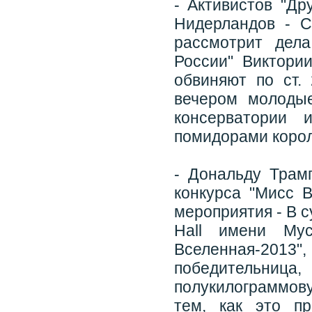
- Активистов "Др
Нидерландов - С
рассмотрит дела
России" Виктори
обвиняют по ст. 
вечером молоды
консерватории 
помидорами коро
- Дональду Трам
конкурса "Мисс В
мероприятия - В с
Hall имени Му
Вселенная-201
победительниц
полукилограммов
тем, как это п