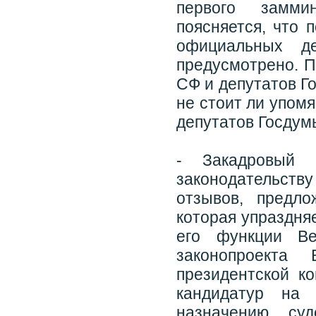
первого замми
поясняется, что 
официальных де
предусмотрено. П
СФ и депутатов Г
не стоит ли упомя
депутатов Госдум
- Закадровый 
законодательств
отзывов, предл
которая упраздня
его функции Ве
законопроекта
президентской к
кандидатур на 
назначению суд