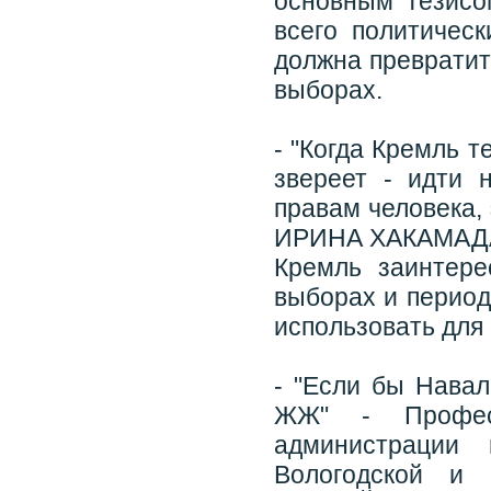
основным тезисо
всего политичес
должна превратит
выборах.
- "Когда Кремль т
звереет - идти 
правам человека,
ИРИНА ХАКАМАДА з
Кремль заинтере
выборах и период
использовать для 
- "Если бы Нава
ЖЖ" - Профес
администрации 
Вологодской и 