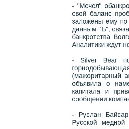
- "Мечел" обанкр
свой баланс про
заложены ему по 
данным "Ъ", связ
банкротства Волг
Аналитики ждут н
- Silver Bear 
горнодобывающ
(мажоритарный ак
объявила о нам
капитала и прив
сообщении компа
- Руслан Байсар
Русской медной