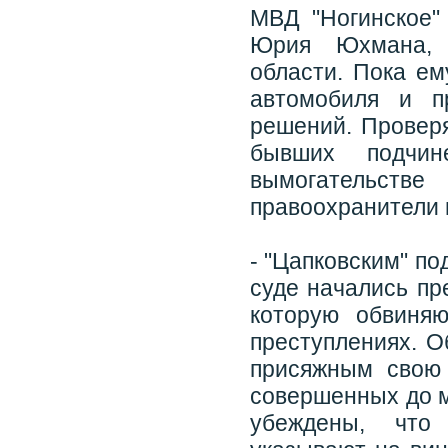
МВД "Ногинское"
Юрия Юхмана, 
области. Пока ем
автомобиля и п
решений. Проверя
бывших подчин
вымогательст
правоохранители 
- "Цапковским" п
суде начались пр
которую обвиня
преступлениях. О
присяжным свою 
совершенных до м
убеждены, что