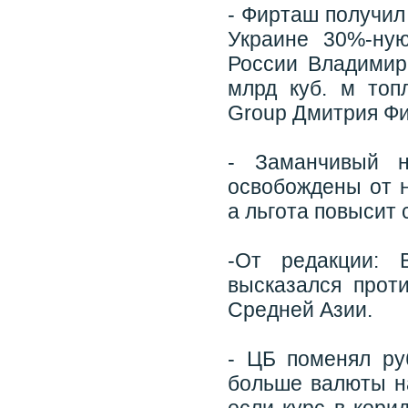
- Фирташ получил 
Украине 30%-ную
России Владимир 
млрд куб. м топ
Group Дмитрия Ф
- Заманчивый н
освобождены от н
а льгота повысит 
-От редакции: 
высказался прот
Средней Азии.
- ЦБ поменял ру
больше валюты на