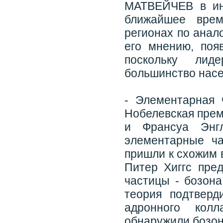
МАТВЕЙЧЕВ в инт
ближайшее врем
регионах по анало
его мнению, поя
поскольку лид
большинство насе
- Элементарная 
Нобелевская прем
и Франсуа Энгл
элементарные ч
пришли к схожим 
Питер Хиггс пре
частицы - бозона
теория подтверд
адронного кол
обнаружили бозон