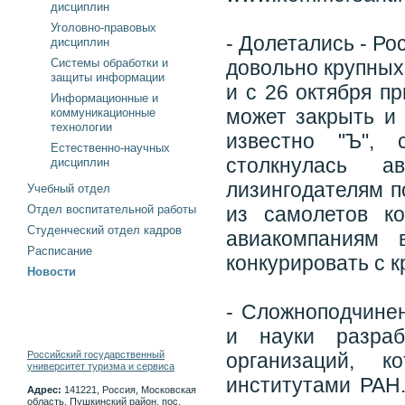
дисциплин
Уголовно-правовых
- Долетались - Р
дисциплин
Системы обработки и
довольно крупных
защиты информации
и с 26 октября п
Информационные и
может закрыть и 
коммуникационные
технологии
известно "Ъ",
Естественно-научных
столкнулась а
дисциплин
лизингодателям п
Учебный отдел
Отдел воспитательной работы
из самолетов ко
Студенческий отдел кадров
авиакомпаниям 
Расписание
конкурировать с 
Новости
- Сложноподчине
и науки разраб
Российский государственный
организаций, 
университет туризма и сервиса
институтами РАН.
Адрес:
141221, Россия, Московская
область, Пушкинский район, пос.