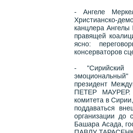
- Ангеле Мерк
Христианско-дем
канцлера Ангелы 
правящей коалиц
ясно: перегов
консерваторов сц
- "Сирийский 
эмоциональный"
президент Между
ПЕТЕР МАУРЕР. 
комитета в Сирии
поддаваться вне
организации до 
Башара Асада, го
ПАВЛУ ТАРАСЕНК