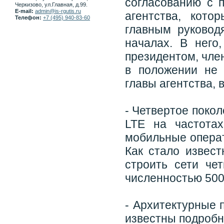
согласованию с 
Черкизово, ул.Главная, д.99.
E-mail:
admin@is-rgutis.ru
агентства, кот
Телефон:
+7 (495) 940-83-60
главным руковод
началах. В него
президентом, чле
в положении не 
главы агентства, 
- Четвертое покол
LTE на частота
мобильные операт
Как стало извест
строить сети че
численностью 500
- Архитектурные 
известны подробн