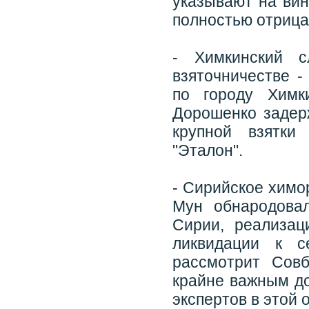
указывают на вин
полностью отрица
- Химкинский с
взяточничестве -
по городу Химк
Дорошенко задер
крупной взятки
"Эталон".
- Сирийское химо
Мун обнародова
Сирии, реализац
ликвидации к с
рассмотрит Сов
крайне важным до
экспертов в этой 