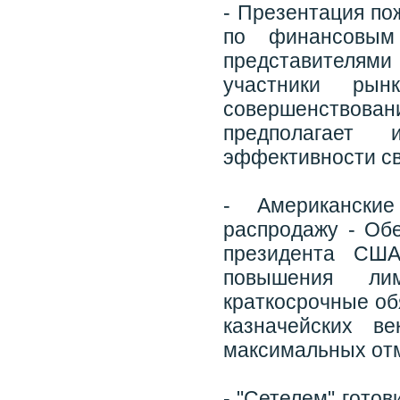
- Презентация по
по финансовым
представителями 
участники рын
совершенствовани
предполагает 
эффективности св
- Американски
распродажу - Об
президента США
повышения лим
краткосрочные об
казначейских в
максимальных отм
- "Сетелем" готов