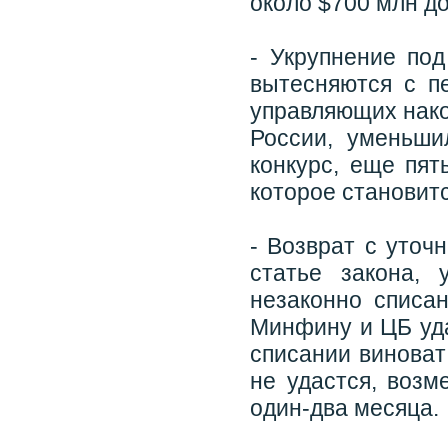
около $700 млн д
- Укрупнение под
вытесняются с п
управляющих нак
России, уменьши
конкурс, еще пят
которое становит
- Возврат с уточ
статье закона,
незаконно списан
Минфину и ЦБ уда
списании виноват
не удастся, возм
один-два месяца.