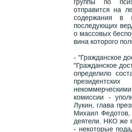
группы по пси
отправится на л
содержания в 
последующих верд
о массовых беспо
вина которого по
- "Гражданское д
"Гражданское дос
определило сост
президентск
некоммерческим
комиссии - упо
Лукин, глава пре
Михаил Федотов,
деятели. НКО же 
- некоторые пода