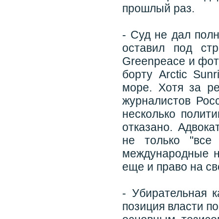
прошлый раз.
- Суд не дал пол
оставил под ст
Greenpeace и фот
борту Arctic Sun
море. Хотя за р
журналистов Росс
несколько полит
отказано. Адвока
не только "все
международные н
еще и право на св
- Убирательная 
позиция власти п