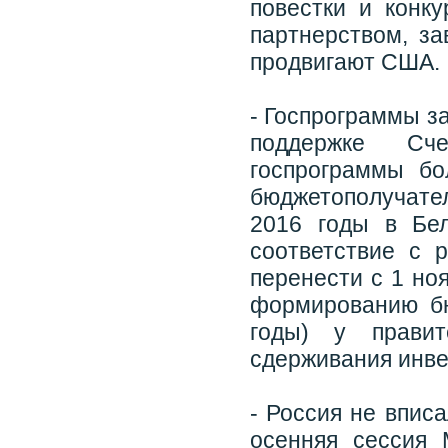
повестки и конк
партнерством, за
продвигают США.
- Госпрограммы з
поддержке Сч
госпрограммы б
бюджетополучател
2016 годы в Бе
соответствие с 
перенести с 1 ноя
формированию бю
годы) у правит
сдерживания инве
- Россия не впис
осенняя сессия