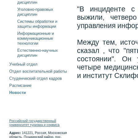
дисциплин
"В инциденте с
Уголовно-правовых
дисциплин
выжили, четверо
Системы обработки и
управления инфо
защиты информации
Информационные и
коммуникационные
Между тем, исто
технологии
сказал , что "пя
Естественно-научных
дисциплин
состоянии". Он
Учебный отдел
четыре медицинск
Отдел воспитательной работы
и институт Склиф
Студенческий отдел кадров
Расписание
Новости
Российский государственный
университет туризма и сервиса
Адрес:
141221, Россия, Московская
область, Пушкинский район, пос.