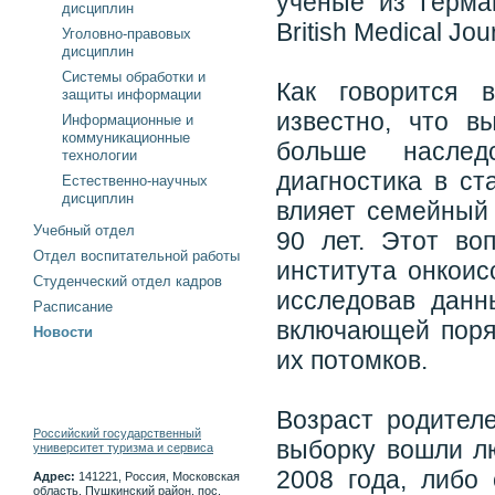
ученые из Герма
дисциплин
British Medical Jou
Уголовно-правовых
дисциплин
Системы обработки и
Как говорится 
защиты информации
известно, что в
Информационные и
коммуникационные
больше наслед
технологии
диагностика в ст
Естественно-научных
дисциплин
влияет семейный 
Учебный отдел
90 лет. Этот во
Отдел воспитательной работы
института онкоис
Студенческий отдел кадров
исследовав дан
Расписание
включающей поря
Новости
их потомков.
Возраст родителе
Российский государственный
выборку вошли лю
университет туризма и сервиса
2008 года, либо
Адрес:
141221, Россия, Московская
область, Пушкинский район, пос.