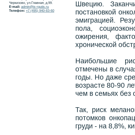
Швецию. Заканч
Черкизово, ул.Главная, д.99.
E-mail:
admin@is-rgutis.ru
постановкой онко
Телефон:
+7 (495) 940-83-60
эмиграцией. Рез
пола, социоэкон
ожирения, факт
хронической обст
Наибольшие рис
отмечены в случа
годы. Но даже ср
возрасте 80-90 ле
чем в семьях без 
Так, риск мелан
потомков онкопац
груди - на 8,8%, к