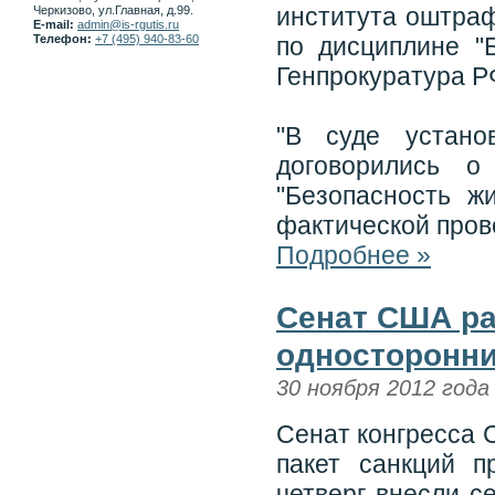
института оштраф
Черкизово, ул.Главная, д.99.
E-mail:
admin@is-rgutis.ru
Телефон:
+7 (495) 940-83-60
по дисциплине "
Генпрокуратура РФ
"В суде устано
договорились о
"Безопасность ж
фактической пров
Подробнее »
Сенат США ра
односторонни
30 ноября 2012 года
Сенат конгресса 
пакет санкций п
четверг внесли с