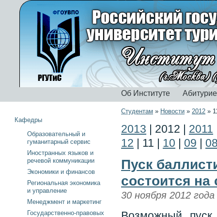
Об Институте
Абитури
Студентам
»
Новости
»
2012
»
1
Кафедры
2013
|
2012
|
2011
Образовательный и
12
|
11
|
10
|
09
|
0
гуманитарный сервис
Иностранных языков и
речевой коммуникации
Пуск баллист
Экономики и финансов
состоится на
Региональная экономика
и управление
30 ноября 2012 года
Менеджмент и маркетинг
Государственно-правовых
Возможный пуск