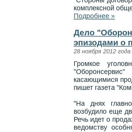
"Стороны договор
комплексной общ
Подробнее »
Дело "Оборон
эпизодами о 
28 ноября 2012 года
Громкое уголо
"Оборонсервис
касающимися прод
пишет газета "Ком
"На днях главн
возбудило еще дв
Речь идет о прод
ведомству особн