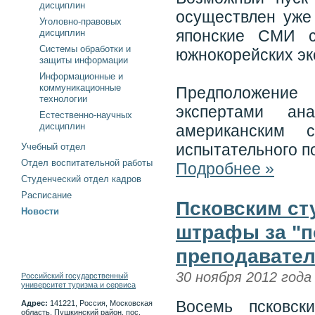
дисциплин
осуществлен уже
Уголовно-правовых
японские СМИ с
дисциплин
Системы обработки и
южнокорейских эк
защиты информации
Информационные и
коммуникационные
Предположение 
технологии
экспертами ан
Естественно-научных
дисциплин
американским 
испытательного п
Учебный отдел
Отдел воспитательной работы
Подробнее »
Студенческий отдел кадров
Расписание
Псковским ст
Новости
штрафы за "п
преподавате
30 ноября 2012 года
Российский государственный
университет туризма и сервиса
Восемь псковски
Адрес:
141221, Россия, Московская
область, Пушкинский район, пос.